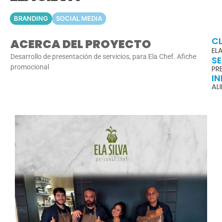
BRANDING
SOCIAL MEDIA
CL
ACERCA DEL PROYECTO
EL
Desarrollo de presentación de servicios, para Ela Chef. Afiche
SE
promocional
PR
IN
AL